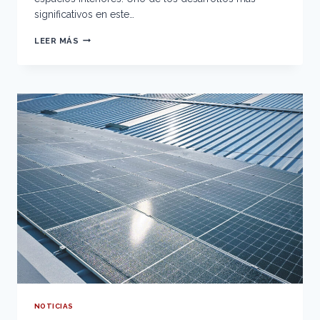
significativos en este…
EXPLORANDO
LEER MÁS
LA
HISTORIA
Y
UTILIDAD
DE
LOS
RODAPIÉS
METÁLICOS:
UNA
FUSIÓN
DE
ESTILO
Y
FUNCIONALIDAD
NOTICIAS