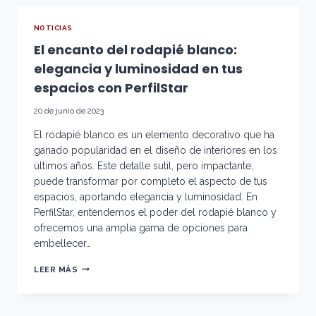
CALIDAD
QUE
NOTICIAS
MARCAN
El encanto del rodapié blanco:
LA
DIFERENCIA
elegancia y luminosidad en tus
CON
PERFILSTAR
espacios con PerfilStar
20 de junio de 2023
El rodapié blanco es un elemento decorativo que ha
ganado popularidad en el diseño de interiores en los
últimos años. Este detalle sutil, pero impactante,
puede transformar por completo el aspecto de tus
espacios, aportando elegancia y luminosidad. En
PerfilStar, entendemos el poder del rodapié blanco y
ofrecemos una amplia gama de opciones para
embellecer…
EL
LEER MÁS
ENCANTO
DEL
RODAPIÉ
BLANCO: