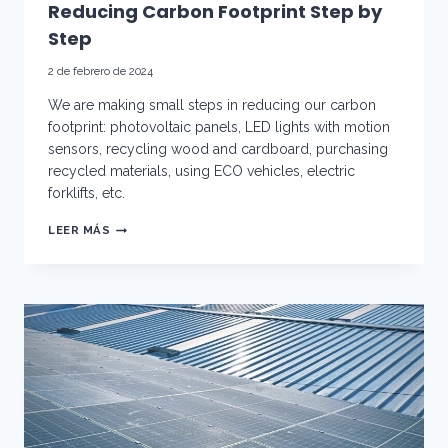
Reducing Carbon Footprint Step by
Step
2 de febrero de 2024
We are making small steps in reducing our carbon
footprint: photovoltaic panels, LED lights with motion
sensors, recycling wood and cardboard, purchasing
recycled materials, using ECO vehicles, electric
forklifts, etc.
REDUCING
LEER MÁS
CARBON
FOOTPRINT
STEP
BY
STEP