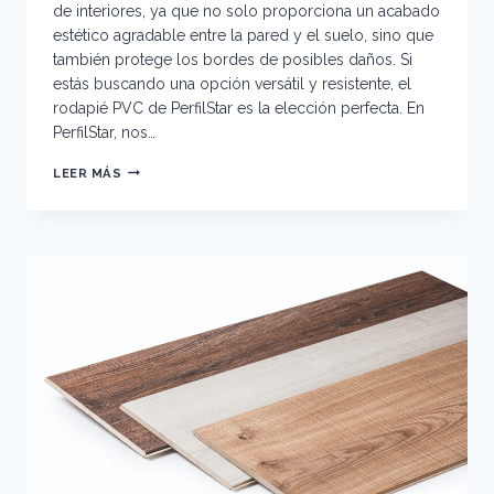
de interiores, ya que no solo proporciona un acabado
estético agradable entre la pared y el suelo, sino que
también protege los bordes de posibles daños. Si
estás buscando una opción versátil y resistente, el
rodapié PVC de PerfilStar es la elección perfecta. En
PerfilStar, nos…
RODAPIÉ
LEER MÁS
PVC:
VERSATILIDAD
Y
RESISTENCIA
PARA
TUS
SUELOS
CON
PERFILSTAR