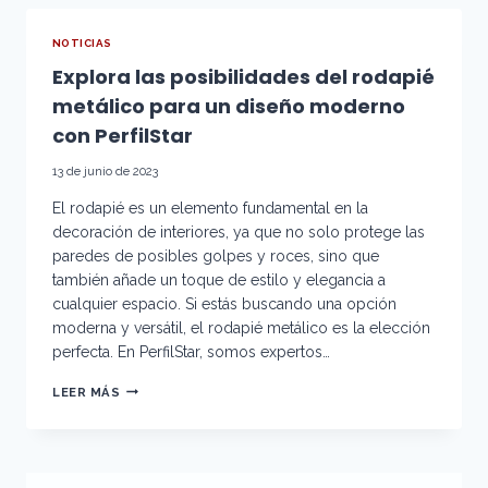
ELEGANCIA
Y
NOTICIAS
LUMINOSIDAD
Explora las posibilidades del rodapié
EN
TUS
metálico para un diseño moderno
ESPACIOS
CON
con PerfilStar
PERFILSTAR
13 de junio de 2023
El rodapié es un elemento fundamental en la
decoración de interiores, ya que no solo protege las
paredes de posibles golpes y roces, sino que
también añade un toque de estilo y elegancia a
cualquier espacio. Si estás buscando una opción
moderna y versátil, el rodapié metálico es la elección
perfecta. En PerfilStar, somos expertos…
EXPLORA
LEER MÁS
LAS
POSIBILIDADES
DEL
RODAPIÉ
METÁLICO