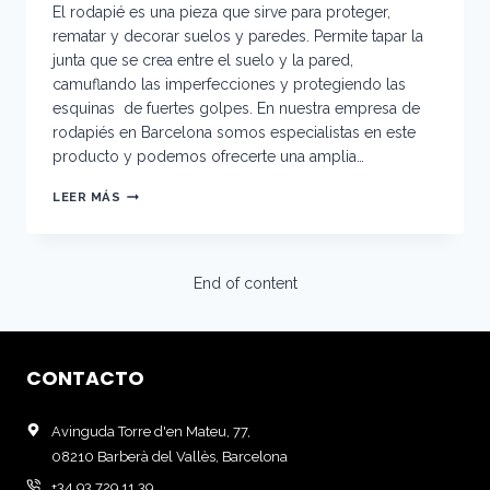
El rodapié es una pieza que sirve para proteger,
rematar y decorar suelos y paredes. Permite tapar la
junta que se crea entre el suelo y la pared,
camuflando las imperfecciones y protegiendo las
esquinas de fuertes golpes. En nuestra empresa de
rodapiés en Barcelona somos especialistas en este
producto y podemos ofrecerte una amplia…
ENCUENTRA
LEER MÁS
LA
MEJOR
EMPRESA
RODAPIÉS
End of content
BARCELONA
CON
PERFILSTAR
CONTACTO
Avinguda Torre d'en Mateu, 77,
08210 Barberà del Vallès, Barcelona
+34 93 729 11 39