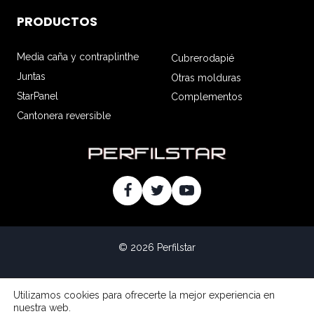
PRODUCTOS
Media caña y contraplinthe
Cubrerodapié
Juntas
Otras molduras
StarPanel
Complementos
Cantonera reversible
© 2026 Perfilstar
Utilizamos cookies para ofrecerte la mejor experiencia en
Declaración de accesibilidad
Mapa web
Aviso legal
nuestra web.