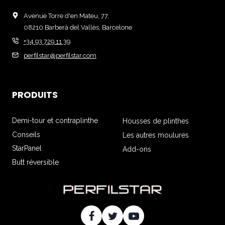
Avenue Torre d'en Mateu, 77,
08210 Barberà del Vallès, Barcelone
+34 93 729 11 39
perfilstar@perfilstar.com
PRODUITS
Demi-tour et contraplinthe
Housses de plinthes
Conseils
Les autres moulures
StarPanel
Add-ons
Butt réversible