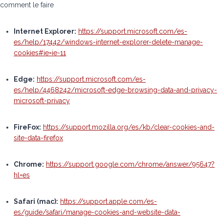
comment le faire
Internet Explorer:
https://support.microsoft.com/es-
es/help/17442/windows-internet-explorer-delete-manage-
cookies#ie=ie-11
Edge:
https://support.microsoft.com/es-
es/help/4468242/microsoft-edge-browsing-data-and-privacy-
microsoft-privacy
FireFox:
https://support.mozilla.org/es/kb/clear-cookies-and-
site-data-firefox
Chrome:
https://support.google.com/chrome/answer/95647?
hl=es
Safari (mac):
https://support.apple.com/es-
es/guide/safari/manage-cookies-and-website-data-