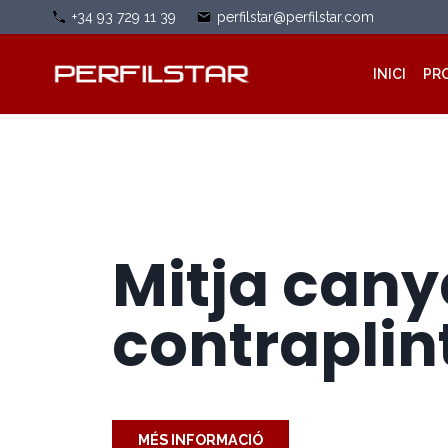
Vés
+34 93 729 11 39
perfilstar@perfilstar.com
al
contingut
INICI
PR
Mitja cany
contraplin
MÉS INFORMACIÓ