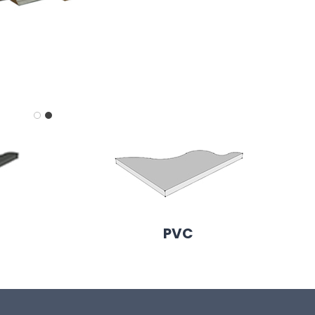
G
PVC