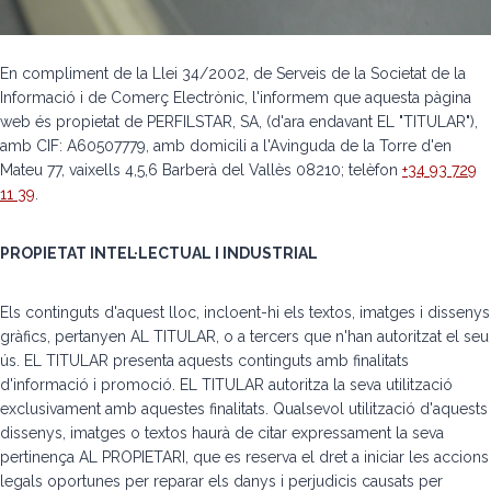
En compliment de la Llei 34/2002, de Serveis de la Societat de la
Informació i de Comerç Electrònic, l'informem que aquesta pàgina
web és propietat de PERFILSTAR, SA, (d'ara endavant EL "TITULAR"),
amb CIF: A60507779, amb domicili a l'Avinguda de la Torre d'en
Mateu 77, vaixells 4,5,6 Barberà del Vallès 08210; telèfon
+34 93 729
11 39
.
PROPIETAT INTEL·LECTUAL I INDUSTRIAL
Els continguts d'aquest lloc, incloent-hi els textos, imatges i dissenys
gràfics, pertanyen AL TITULAR, o a tercers que n'han autoritzat el seu
ús. EL TITULAR presenta aquests continguts amb finalitats
d'informació i promoció. EL TITULAR autoritza la seva utilització
exclusivament amb aquestes finalitats. Qualsevol utilització d'aquests
dissenys, imatges o textos haurà de citar expressament la seva
pertinença AL PROPIETARI, que es reserva el dret a iniciar les accions
legals oportunes per reparar els danys i perjudicis causats per