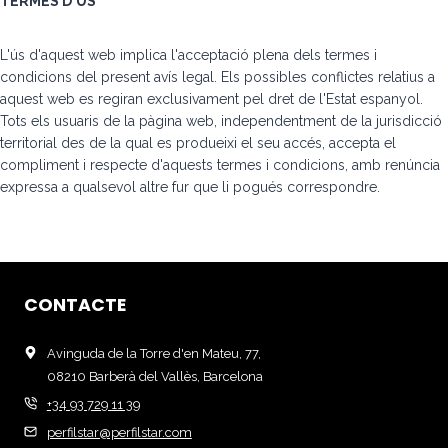
TERMES D'ÚS
L'ús d'aquest web implica l'acceptació plena dels termes i
condicions del present avís legal. Els possibles conflictes relatius a
aquest web es regiran exclusivament pel dret de l'Estat espanyol.
Tots els usuaris de la pàgina web, independentment de la jurisdicció
territorial des de la qual es produeixi el seu accés, accepta el
compliment i respecte d'aquests termes i condicions, amb renúncia
expressa a qualsevol altre fur que li pogués correspondre.
CONTACTE
Avinguda de la Torre d'en Mateu, 77,
08210 Barberà del Vallès, Barcelona
+34 93 729 11 39
perfilstar@perfilstar.com